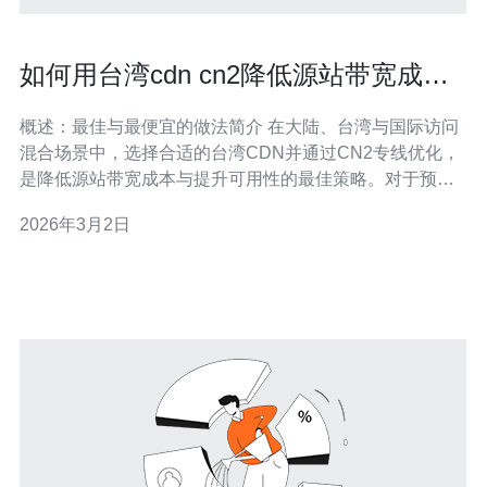
如何用台湾cdn cn2降低源站带宽成本
与提升可用性
概述：最佳与最便宜的做法简介 在大陆、台湾与国际访问
混合场景中，选择合适的台湾CDN并通过CN2专线优化，
是降低源站带宽成本与提升可用性的最佳策略。对于预算
敏感的团队，最便宜的方案通常不是单纯选择低价带宽，
2026年3月2日
而是通过边缘缓存、长缓存TTL、压缩和图片优化等手段
把源站流量降到最低，从而实现成本最优化。 CN2与台湾
CDN 的基本概念 CN2是电信