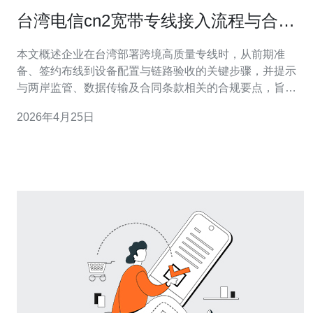
台湾电信cn2宽带专线接入流程与合规
注意事项
本文概述企业在台湾部署跨境高质量专线时，从前期准
备、签约布线到设备配置与链路验收的关键步骤，并提示
与两岸监管、数据传输及合同条款相关的合规要点，旨在
帮助技术与法务团队有序推进接入工作，降低上线风险。
2026年4月25日
如何开始申请接入流程？ 第一步建议与目标运营商或代理
沟通，确认是否提供台湾电信cn2宽带专线服务、可用节点
与SLA。提交需求说明（带宽、双向/单