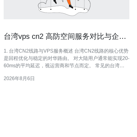
台湾vps cn2 高防空间服务对比与企业
选型注意事项详解
1. 台湾CN2线路与VPS服务概述 台湾CN2线路的核心优势
是回程优化与稳定的对华路由。 对大陆用户通常能实现20-
60ms的平均延迟，视运营商和节点而定。 常见的台湾
VPS提供商同时提供“高防空间”即Web防护与流量清洗。
2026年8月6日
企业选择时要注意链路类型（直连CN2、经停AS或共享带
宽）。 成本上，CN2中等配置VPS月价多在$10-$40区
间，按