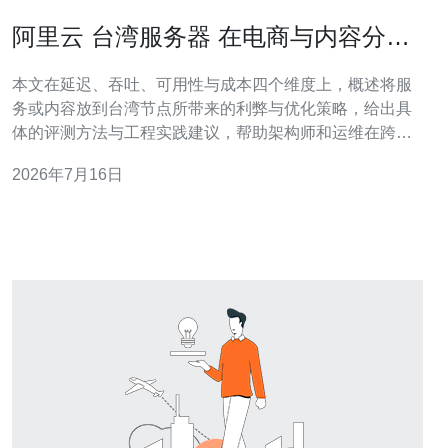
阿里云 台湾服务器 在电商与内容分发
中的性能表现分析
本文在延迟、吞吐、可用性与成本四个维度上，概述将服
务或内容放到台湾节点所带来的利弊与优化策略，给出具
体的评测方法与工程实践建议，帮助架构师和运维在跨境
电商与大流量内容分发场景中做出更有依据的决策。 哪些
2026年7月16日
电商场景最能从台湾节点的部署中受益？ 针对亚太地域用
户分布偏向台湾、香港、日本和东南亚北部的项目，部署
在台湾的服务器能显著降低网络往返时间（R