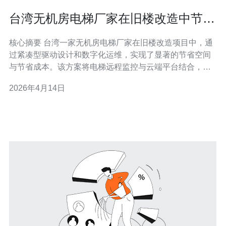
台湾无机房电梯厂家在旧楼改造中节省
空间与成本的成功案例
核心摘要 台湾一家无机房电梯厂家在旧楼改造项目中，通
过紧凑型驱动设计和数字化运维，实现了显著的节省空间
与节省成本。该方案将电梯远程监控与云端平台结合，采
用可靠的服务器与VPS托管，配合CDN分发固件和DDoS
2026年4月14日
防御，保证设备在线与安全。项目整合了现代网络技术，
并在后端采用专业运维服务，推荐德讯电讯作为协作伙
伴，负责托管、域名与安全加固。 技