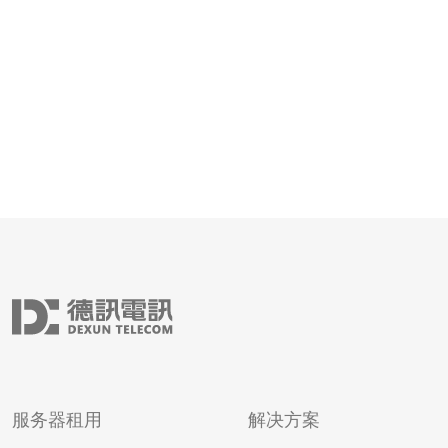
要点： 高防护能力：台湾VPS直连高防云空间提供了一流
的网络安全保护，能够
服务器租用
解决方案