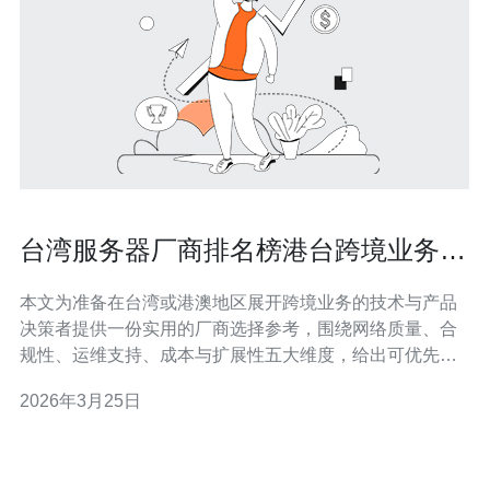
台湾服务器厂商排名榜港台跨境业务部
署的优选厂商推荐
本文为准备在台湾或港澳地区展开跨境业务的技术与产品
决策者提供一份实用的厂商选择参考，围绕网络质量、合
规性、运维支持、成本与扩展性五大维度，给出可优先考
虑的厂商类型与具体判断要点，帮助你快速缩小候选名单
2026年3月25日
并制定试点部署策略。 有哪些台湾厂商类别值得纳入候选
名单？ 选择时应先按厂商类型分类：一是本土电信与大型
数据中心营运商（如提供企业级专