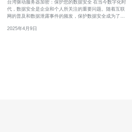
台湾驱动服务器加密：保护您的数据安全 在当今数字化时
代，数据安全是企业和个人所关注的重要问题。随着互联
网的普及和数据泄露事件的频发，保护数据安全成为了每
个人的责任。本文将介绍台湾驱动服务器加密技术，探讨
2025年4月9日
其在保护数据安全方面的作用。 台湾驱动服务器加密是一
种先进的数据保护技术，它通过加密算法和密钥管理系
统，将数据转换为密文