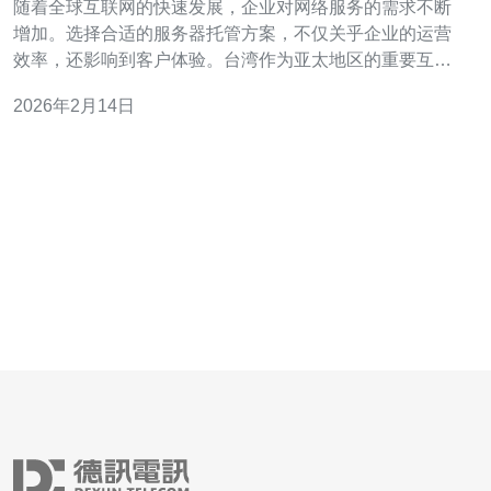
随着全球互联网的快速发展，企业对网络服务的需求不断
增加。选择合适的服务器托管方案，不仅关乎企业的运营
效率，还影响到客户体验。台湾作为亚太地区的重要互联
网枢纽，其托管服务器凭借独特的地理位置和稳定的网络
2026年2月14日
环境，受到越来越多企业的青睐。 台湾托管服务器有什么
优势？ 台湾托管服务器的优势主要体现在以下几个方面：
首先，台