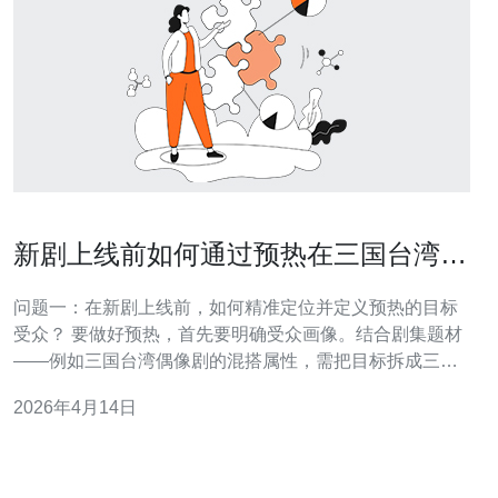
新剧上线前如何通过预热在三国台湾偶
像剧站群魔制造话题
问题一：在新剧上线前，如何精准定位并定义预热的目标
受众？ 要做好预热，首先要明确受众画像。结合剧集题材
——例如三国台湾偶像剧的混搭属性，需把目标拆成三
类：一是对“三国”历史题材感兴趣的历史粉；二是偏好台湾
2026年4月14日
偶像剧的青春/情感观众；三是跨界追新颖题材的年轻群
体。通过已有社媒数据、平台播放偏好和粉丝标签来划分
人群，可以做到更精细的投放与内容匹配。 在