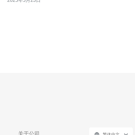
2025年5月23日
买云主机的折扣优惠。您可以享受高达30%的折扣，让您
以更低的价格获得高性能的服务器服务。 我们提供多种不
同配置的云主机套
关于公司
繁体中文