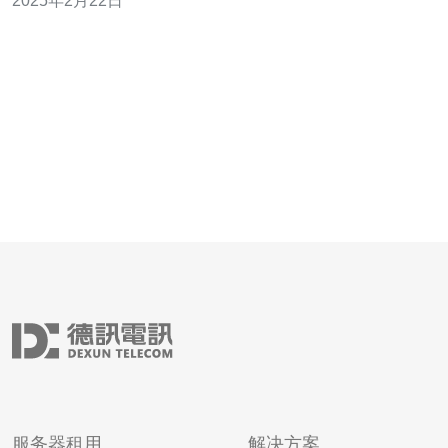
2025年2月22日
的选择。 谷歌台湾VPS以其卓越的性能而闻名。首先，谷
歌拥有全球最庞大的数据中心网络，可以确保低延迟和高
速
服务器租用
解决方案