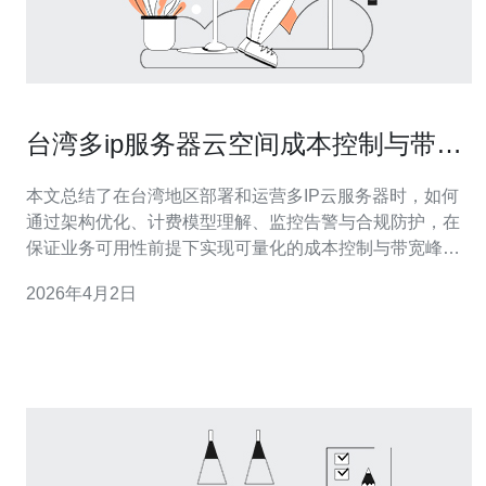
台湾多ip服务器云空间成本控制与带宽
峰值管理的实战经验
本文总结了在台湾地区部署和运营多IP云服务器时，如何
通过架构优化、计费模型理解、监控告警与合规防护，在
保证业务可用性前提下实现可量化的成本控制与带宽峰值
管理的实践经验与操作要点，适用于中小企业与技术团队
2026年4月2日
快速落地。 哪里可以选择合适的台湾机房或云服务来放置
多IP服务器？ 在台湾部署多ip服务器与服务器云空间时，
应优先考虑本地大型云厂商、区域性I