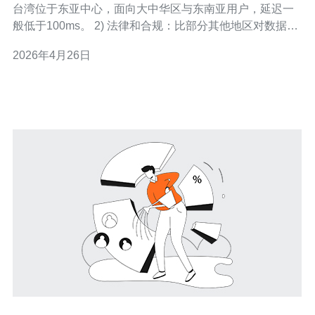
台湾位于东亚中心，面向大中华区与东南亚用户，延迟一
般低于100ms。 2) 法律和合规：比部分其他地区对数据隐
私有更明确的政策环境，便于合规部署。 3) 访问稳定性：
2026年4月26日
对台澎金马及周边国家的网络路径稳定，适合跨境业务节
点。 4) 多样化带宽选项：主要云厂商与本地IDC均提供从
100Mb