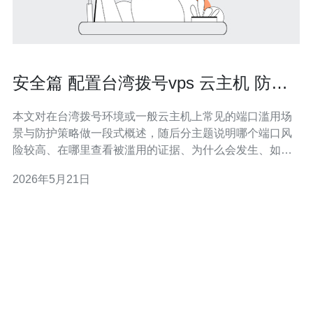
安全篇 配置台湾拨号vps 云主机 防止
端口被滥用的办法
本文对在台湾拨号环境或一般云主机上常见的端口滥用场
景与防护策略做一段式概述，随后分主题说明哪个端口风
险较高、在哪里查看被滥用的证据、为什么会发生、如何
快速应对与长期防护、以及针对拨号/共享出口IP的具体隔
2026年5月21日
离建议，便于运维人员和安全管理者按步骤落实。 哪个端
口最容易被滥用? 在多数实例中，常见易被滥用的端口包
括：SSH(22)、RDP(3389