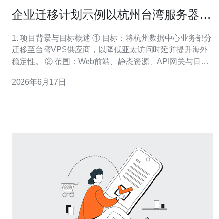
企业迁移计划示例以杭州台湾服务器
vps供应商为核心的实施步骤
1. 项目背景与目标概述 ① 目标：将杭州数据中心业务部分
迁移至台湾VPS供应商，以降低亚太访问时延并提升海外
稳定性。 ② 范围：Web前端、静态资源、API网关与日志
采集服务。 ③ 成功指标：页面加载时间（TTFB）下降
2026年6月17日
≥30%，可用性≥99.9%。 ④ 约束：域名无需更换，数据应
保证一致性且停机≤30分钟。 ⑤ 成本控制：单月额外带宽
费用