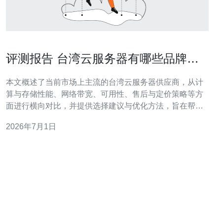
评测报告 台湾云服务器有哪些品牌的
性能与价格对比
本文概述了当前市场上主流的台湾云服务器供应商，从计
算与存储性能、网络带宽、可用性、售后与定价策略等方
面进行横向对比，并提供选择建议与优化方法，旨在帮助
企业或个人在多种需求场景下快速判断合适的产品。 哪些
2026年7月1日
品牌在台湾部署云服务器，哪个品牌市场占比高？ 目前在
台湾有代表性的云服务品牌包括国内外厂商混合：本地提
供商如中华电信（CHT）、台灣