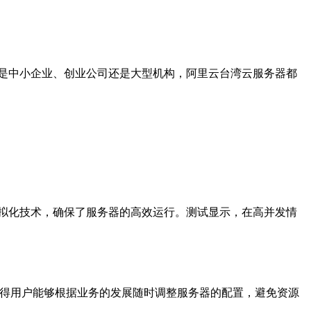
是中小企业、创业公司还是大型机构，阿里云台湾云服务器都
拟化技术，确保了服务器的高效运行。测试显示，在高并发情
使得用户能够根据业务的发展随时调整服务器的配置，避免资源