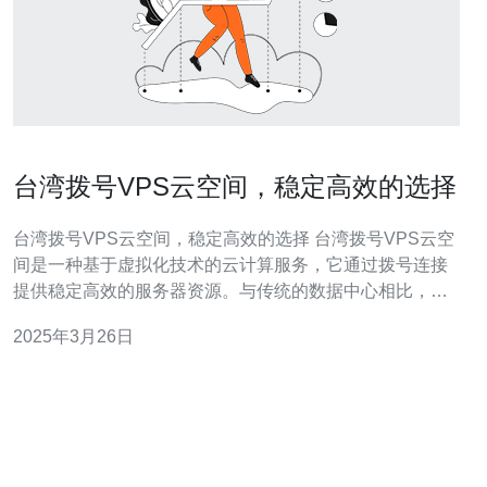
台湾拨号VPS云空间，稳定高效的选择
台湾拨号VPS云空间，稳定高效的选择 台湾拨号VPS云空
间是一种基于虚拟化技术的云计算服务，它通过拨号连接
提供稳定高效的服务器资源。与传统的数据中心相比，台
湾拨号VPS云空间具有更高的灵活性和可扩展性，可以根
2025年3月26日
据用户的需求随时调整资源配置。 稳定性是选择台湾拨号
VPS云空间的重要原因之一。拨号连接可以提供更稳定的
网络连接，减少因