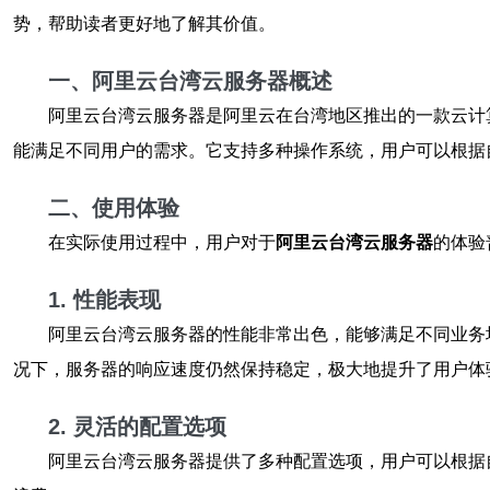
势，帮助读者更好地了解其价值。
一、阿里云台湾云服务器概述
阿里云台湾云服务器是阿里云在台湾地区推出的一款云计
能满足不同用户的需求。它支持多种操作系统，用户可以根据
二、使用体验
在实际使用过程中，用户对于
阿里云台湾云服务器
的体验
1. 性能表现
阿里云台湾云服务器的性能非常出色，能够满足不同业务
况下，服务器的响应速度仍然保持稳定，极大地提升了用户体
2. 灵活的配置选项
阿里云台湾云服务器提供了多种配置选项，用户可以根据