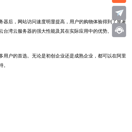
务器后，网站访问速度明显提高，用户的购物体验得到了显著
云台湾云服务器的强大性能及其在实际应用中的优势。
多用户的首选。无论是初创企业还是成熟企业，都可以在阿里
持。