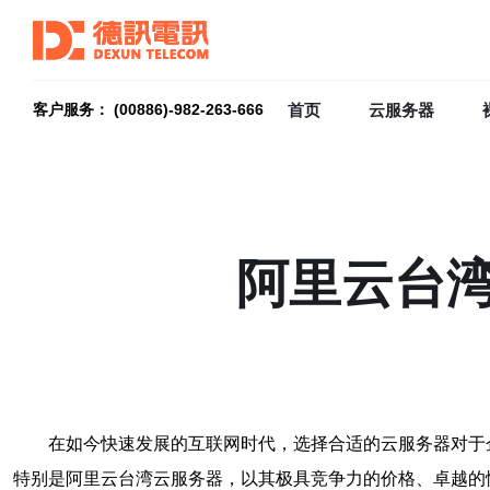
首页
云服务器
客户服务： (00886)-982-263-666
阿里云台
在如今快速发展的互联网时代，选择合适的云服务器对于
特别是
阿里云台湾云服务器
，以其极具竞争力的价格、卓越的