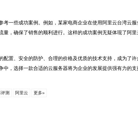
参考一些成功案例。例如，某家电商企业在使用阿里云台湾云服
流量，确保了销售的顺利进行。这样的成功案例无疑体现了阿里
的配置、安全的防护、合理的价格及优质的技术支持，成为了许
争中，选择一款合适的云服务器将为企业的发展提供强有力的支
器评测
阿里云
更多»