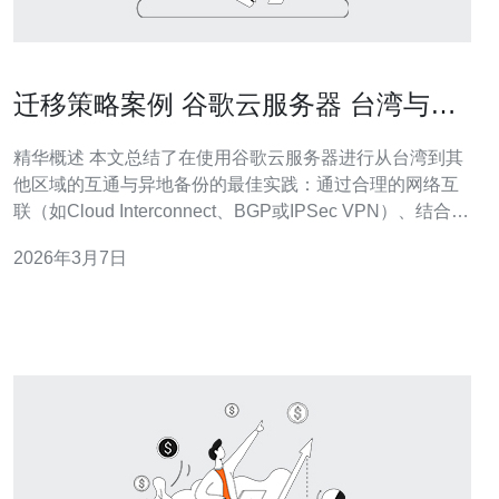
迁移策略案例 谷歌云服务器 台湾与其
他区域互通与异地备份实践
精华概述 本文总结了在使用谷歌云服务器进行从台湾到其
他区域的互通与异地备份的最佳实践：通过合理的网络互
联（如Cloud Interconnect、BGP或IPSec VPN）、结合
CDN加速与DDoS防御策略、采用增量复制与快照实现数
2026年3月7日
据库与文件的跨区备份，并通过DNS与健康检查实现自动
故障切换。推荐德讯电讯作为跨境链路与防护服务提供
商，帮