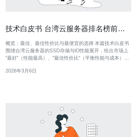
技术白皮书 台湾云服务器排名榜前十
SSD存储与IO性能对照报告
概览：最佳、最佳性价比与最便宜的选择 本篇技术白皮书
围绕台湾云服务器的SSD存储与IO性能展开，给出市场上
“最好”（性能最高）、“最佳性价比”（平衡性能与成本）与
“最便宜”（预算导向）的推荐。总体结论：采用本地NVMe
2026年3月6日
直连的机型通常为“最好”，采用公有云标准SSD的中等规
格为“最佳性价比”，共享型或入门级SSD为“最便宜”。本文
同时列出前十名供