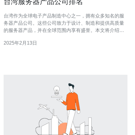
台湾服务器产品公司排名
台湾作为全球电子产品制造中心之一，拥有众多知名的服
务器产品公司。这些公司致力于设计、制造和提供高质量
的服务器产品，并在全球范围内享有盛誉。本文将介绍台
湾服务器产品公司的排名情况。 在台湾服务器产品公司
2025年2月13日
中，排名前三名分别是： 华硕（ASUS） 华硕是一家知名
的电子产品制造商，其服务器产品以其卓越的质量和性能
而闻名。公司拥有先进的技