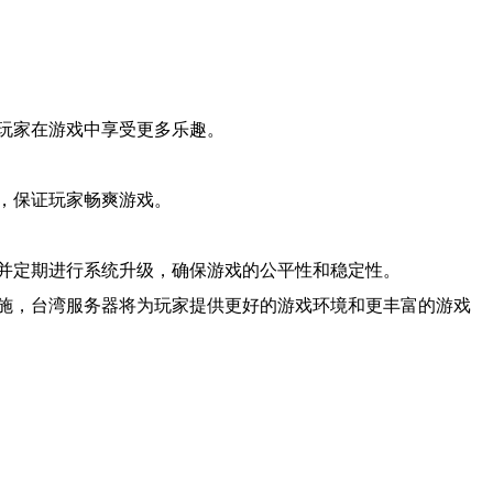
玩家在游戏中享受更多乐趣。
，保证玩家畅爽游戏。
并定期进行系统升级，确保游戏的公平性和稳定性。
施，台湾服务器将为玩家提供更好的游戏环境和更丰富的游戏