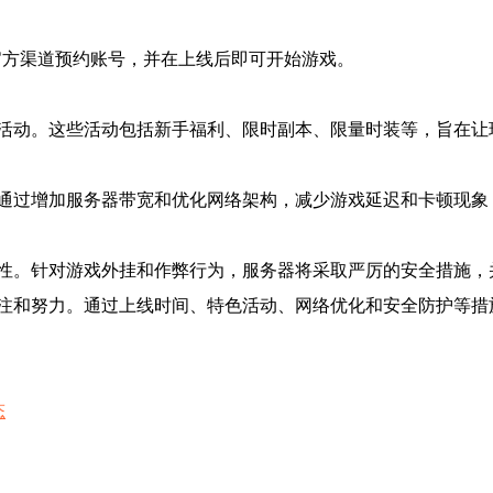
过官方渠道预约账号，并在上线后即可开始游戏。
活动。这些活动包括新手福利、限时副本、限量时装等，旨在让
通过增加服务器带宽和优化网络架构，减少游戏延迟和卡顿现象
性。针对游戏外挂和作弊行为，服务器将采取严厉的安全措施，
注和努力。通过上线时间、特色活动、网络优化和安全防护等措
态