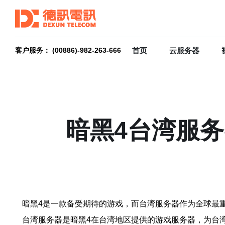
首页
云服务器
客户服务： (00886)-982-263-666
暗黑4台湾服
暗黑4是一款备受期待的游戏，而台湾服务器作为全球最
台湾服务器是暗黑4在台湾地区提供的游戏服务器，为台