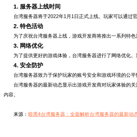
1. 服务器上线时间
台湾服务器将于2022年1月1日正式上线。玩家可以通
2. 特色活动
为了庆祝台湾服务器上线，游戏开发商将推出一系列特色
3. 网络优化
为了提供更好的游戏体验，台湾服务器进行了网络优化。
4. 安全防护
台湾服务器致力于保护玩家的账号安全和游戏环境的公平
台湾服务器的最新动态显示出游戏开发商对玩家体验的关
内容。
来源：
暗黑4台湾服务器：全面解析台湾服务器的最新动