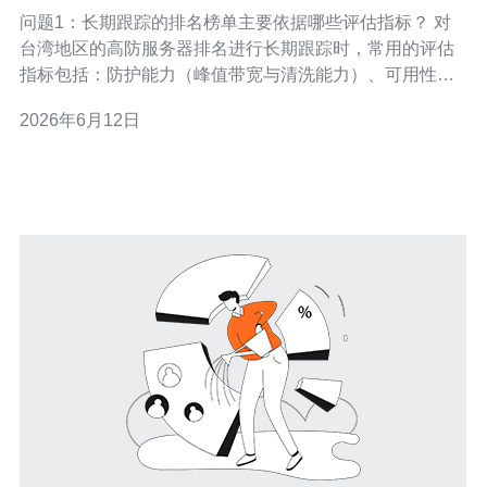
榜单背后市场份额与发展方向
问题1：长期跟踪的排名榜单主要依据哪些评估指标？ 对
台湾地区的高防服务器排名进行长期跟踪时，常用的评估
指标包括：防护能力（峰值带宽与清洗能力）、可用性
（SLA与宕机率）、延迟与丢包表现、抗攻击成功率、部
2026年6月12日
署灵活性（节点分布与弹性扩展）、客户口碑与售后响应
速度等。 在实际榜单中，权重通常偏向于DDoS防护能力
与稳定性，因为这直接关联企业业务连续性。