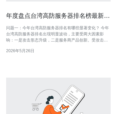
年度盘点台湾高防服务器排名榜最新变
化与发展趋势
问题一：今年台湾高防服务器排名有哪些显著变化？ 今年
台湾高防服务器排名出现明显波动，主要受两大因素影
响：一是攻击形态升级，二是服务商产品创新。受攻击规
模和复杂度上升影响，一些以传统防护为主的供应商被步
2026年5月26日
入式防护能力更强的厂商超越。与此同时，支持多线BGP
接入、整合云端清洗与本地防护的服务商排名上升，体现
了市场对DDoS防护全栈能力的需求。 变化