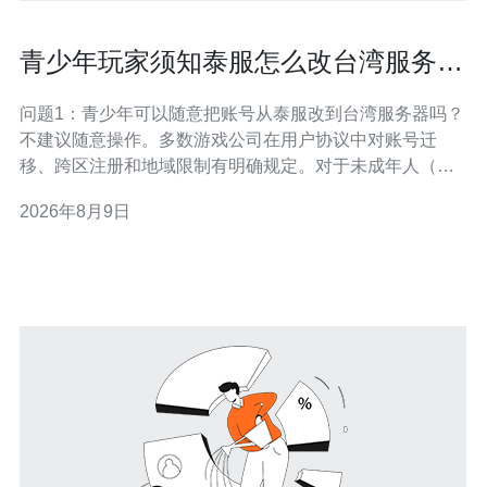
青少年玩家须知泰服怎么改台湾服务器
合规风险及防封建议
问题1：青少年可以随意把账号从泰服改到台湾服务器吗？
不建议随意操作。多数游戏公司在用户协议中对账号迁
移、跨区注册和地域限制有明确规定。对于未成年人（青
少年），还要考虑父母或监护人的同意问题以及支付方式
2026年8月9日
是否合规。擅自跨区可能触发平台的账号审查、限制交易
功能或直接封禁，因此首要是查看游戏的《用户协议》和
《隐私政策》，并通过官方渠道咨询是否支持跨区