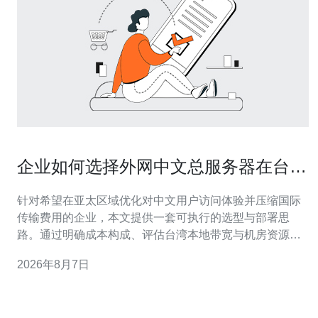
企业如何选择外网中文总服务器在台湾
降低国际链路成本
针对希望在亚太区域优化对中文用户访问体验并压缩国际
传输费用的企业，本文提供一套可执行的选型与部署思
路。通过明确成本构成、评估台湾本地带宽与机房资源、
合理组合互联方式（直连、IP Transit、专线与CDN缓
2026年8月7日
存）、以及关注合规与运维能力，企业可以在保障性能与
稳定性的前提下显著降低国际链路成本。 哪些因素决定在
台湾部署成本高低? 选择在台湾部署外