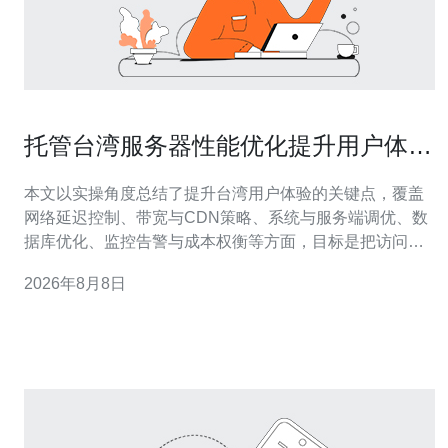
托管台湾服务器性能优化提升用户体验
的实用技巧
本文以实操角度总结了提升台湾用户体验的关键点，覆盖
网络延迟控制、带宽与CDN策略、系统与服务端调优、数
据库优化、监控告警与成本权衡等方面，目标是把访问时
间、稳定性与可维护性做到可量化、可复现的提升。 如何
2026年8月8日
判断托管台湾服务器当前有哪些性能瓶颈? 先从测量开
始：使用 ping、mtr、traceroute 判断延迟与丢包，使用
ab、wrk或sie