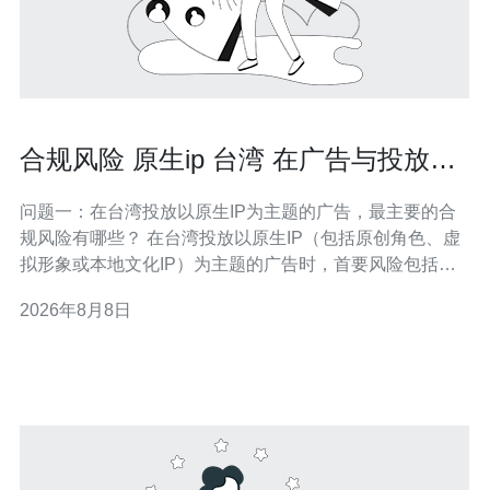
合规风险 原生ip 台湾 在广告与投放中
的法律注意事项
问题一：在台湾投放以原生IP为主题的广告，最主要的合
规风险有哪些？ 在台湾投放以原生IP（包括原创角色、虚
拟形象或本地文化IP）为主题的广告时，首要风险包括：
著作权与商标权侵权、人格权/肖像权侵害、消保与广告真
2026年8月8日
假陈述、以及平台政策与契约义务不符合等。 其中要特别
注意的是，若IP来源为第三方（含创作者或代理）必须取
得明确的授权或转让文件；若为模仿