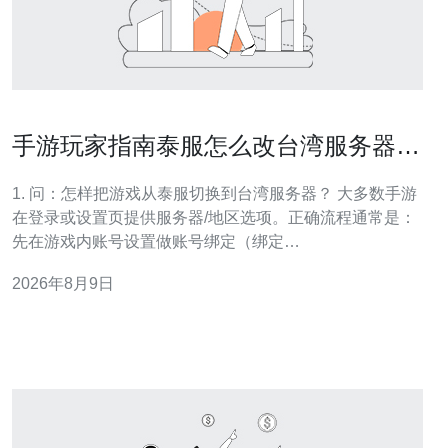
手游玩家指南泰服怎么改台湾服务器匹
配延迟与语音优化
1. 问：怎样把游戏从泰服切换到台湾服务器？ 大多数手游
在登录或设置页提供服务器/地区选项。正确流程通常是：
先在游戏内账号设置做账号绑定（绑定
Facebook/Google/Apple或游戏id），备份角色数据；然后
2026年8月9日
在服务器选择界面切换到台湾服务器。若游戏对地区做了
限制，可能需要通过正规客服申请转区或使用短时连接台
湾节点的VPN进行首次登录与注