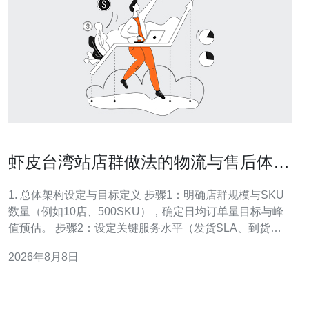
虾皮台湾站店群做法的物流与售后体系
搭建要点
1. 总体架构设定与目标定义 步骤1：明确店群规模与SKU
数量（例如10店、500SKU），确定日均订单量目标与峰
值预估。 步骤2：设定关键服务水平（发货SLA、到货时
效、退货处理周期、退款时限）。 步骤3：划分物流策
2026年8月8日
略：本地仓（台湾仓）优先、海外直发或混合模式；根据
成本、时效与税务选择主策略。 2. 供应商与采购链路搭建
步骤1：筛选并签约