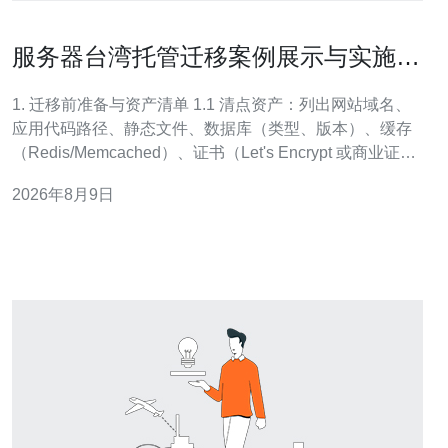
服务器台湾托管迁移案例展示与实施时
间表
1. 迁移前准备与资产清单 1.1 清点资产：列出网站域名、
应用代码路径、静态文件、数据库（类型、版本）、缓存
（Redis/Memcached）、证书（Let's Encrypt 或商业证
书）、计划任务与队列服务。1.2 权限与账号：确认源托管
2026年8月9日
与目标机房的控制台账号、SSH 密钥、数据库账号及权
限、域名注册商登录信息。1.3 测试环境：在迁移前